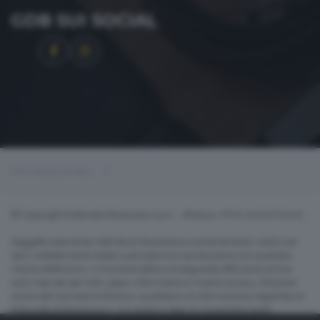
GDB SUI SOCIAL
Informativa privacy
© Copyright Editoriale Bresciana S.p.A. - Brescia- P.IVA 00272770173
Soggetto esercente l'attività di direzione e coordinamento: Gold Line
SpA L'adattamento totale o parziale e la riproduzione con qualsiasi
mezzo elettronico, in funzione della conseguente diffusione online,
sono riservati per tutti i paesi. Informative e moduli privacy. Edizione
online del Giornale di Brescia, quotidiano di informazione registrato al
Tribunale di Brescia al n° 07/1948 in data 30 novembre 1948.