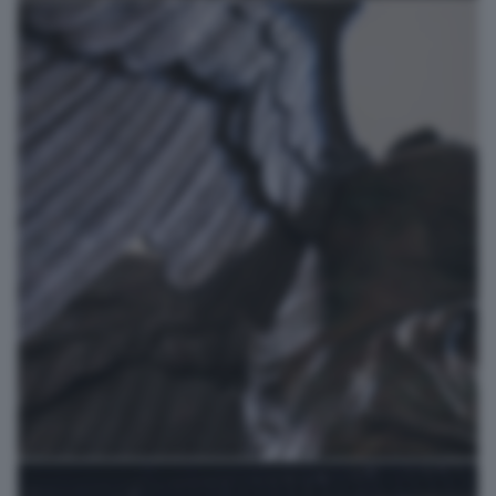
La Loggia riflette la Leonessa
Capitale della C...
vale98