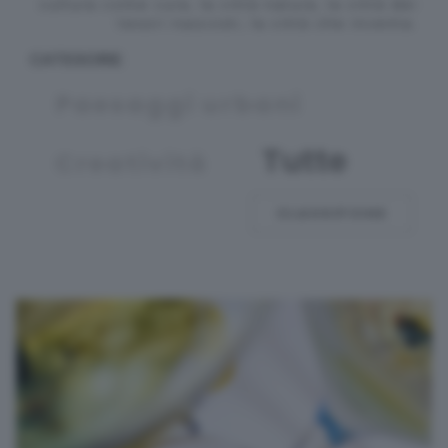
photovez
cultura come cura, la città natura, la città dei
tesori nascosti, la città che inventa.
CATEGORIE:
Paesaggi urbani
Tutte
Creatività
CLASSIFICHE
Resia
leonardo