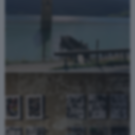
Allineati e diritti . Capolavoro
del viticoltor...
efrem brignoli