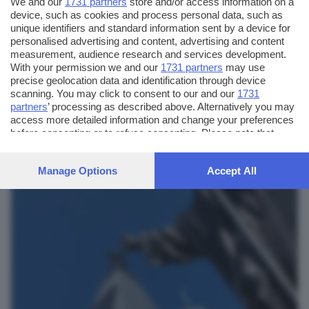
We and our
1731 partners
store and/or access information on a
device, such as cookies and process personal data, such as
unique identifiers and standard information sent by a device for
personalised advertising and content, advertising and content
measurement, audience research and services development.
With your permission we and our
1731 partners
may use
precise geolocation data and identification through device
scanning. You may click to consent to our and our
1731
Visto da Sotto
partners
’ processing as described above. Alternatively you may
access more detailed information and change your preferences
ambrogio zaniboni
before consenting or to refuse consenting. Please note that
some processing of your personal data may not require your
consent, but you have a right to object to such processing. Your
Manage Options
Accept All
preferences will apply to this website only. You can change
your preferences or withdraw your consent at any time by
returning to this site and clicking the
privacy policy
button at the
bottom of the webpage.