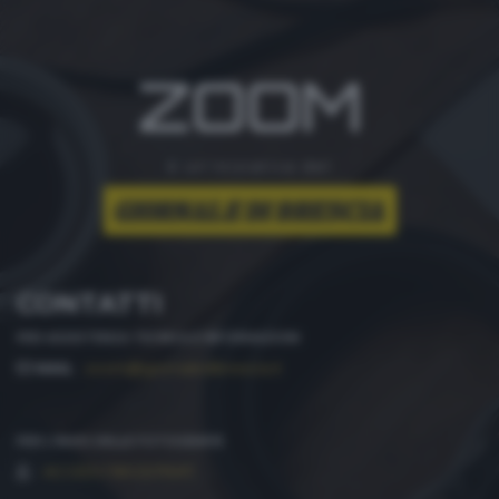
ZOOM
è un'iniziativa del
CONTATTI
PER ASSISTENZA TECNICA E INFORMAZIONI
MAIL
:
zoom@giornaledibrescia.it
PER L'INVIO DELLE FOTOGRAFIE
:
ACCEDI / REGISTRATI