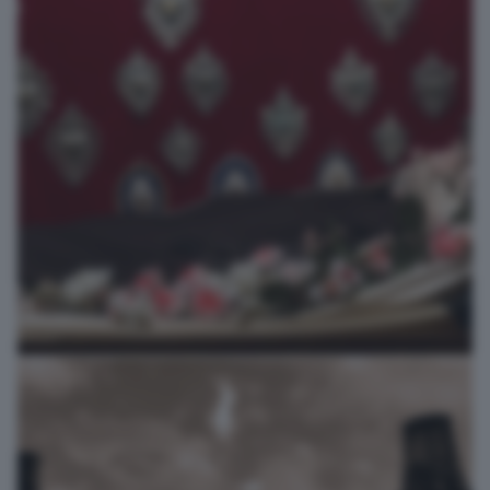
I tre pilastri
gp62g