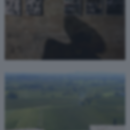
tunnel oscuro
photovez