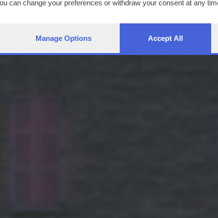
You can change your preferences or withdraw your consent at any time
ng the
privacy policy
button at the bottom of the webpage.
Manage Options
Accept All