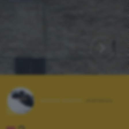
Autore scatto:
stefanoo