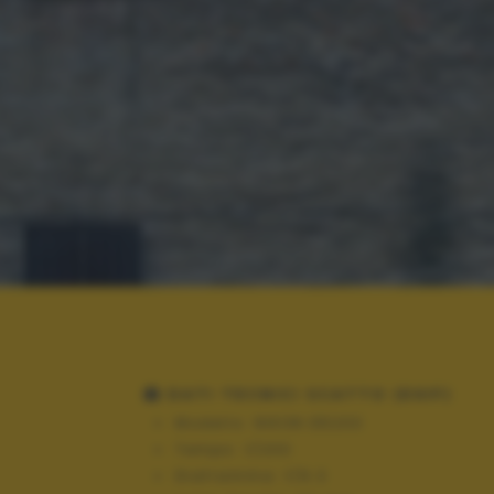
DATI TECNICI SCATTO (EXIF)
Modello:
NIKON D5200
Tempo:
1/200
Diaframma:
f/6.3