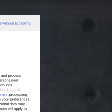
e without accepting
s and process
personalised
services
ion data and
tners
’ processing
e your preferences
ersonal data may
ces will apply to