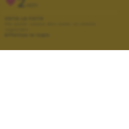
2
VOTI
VOTA LA FOTO
Per poter votare devi esser un utente
registrato.
Effettua la login