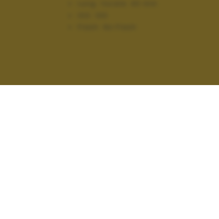
Lung. focale:
40 mm
ISO:
100
Flash:
No Flash