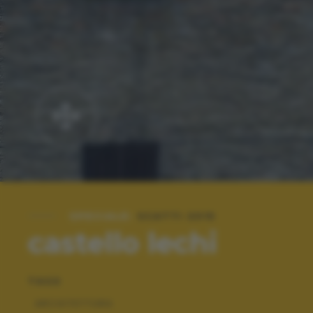
SPECIALE:
SCATTI 2015
castello lechi
TAGS
ARCHITETTURA